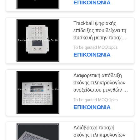
ΕΠΙΚΟΙΝΩΝΊΑ
Trackball ψηφιακής
επίδειξης που δείχνει τη
συσκευή με την ταραχή
Touchpad ανθεκτική
To be quoted MOQ:1pcs
ΕΠΙΚΟΙΝΩΝΊΑ
Διαφορετική απόδειξη
σκόνης πληκτρολογίων
ανοξείδωτου μεγεθών με
τα προσαρμοσμένα
To be quoted MOQ:1pcs
σχέδια
ΕΠΙΚΟΙΝΩΝΊΑ
Αδιάβροχη ταραχή
σκόνης πληκτρολογίων