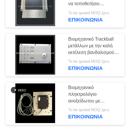
PRIVACY
να τοποθετήσει
POLICY
κραμάτων αργιλίου
To be quoted MOQ:1pcs
Touchpad ράφι
ΕΠΙΚΟΙΝΩΝΊΑ
Βιομηχανικό Trackball
μετάλλων με την καλή
εκτέλεση βανδαλισμού
πληκτρολογίων αριθμού
To be quoted MOQ:1pcs
ΕΠΙΚΟΙΝΩΝΊΑ
Βιομηχανικό
πληκτρολόγιο
ανοξείδωτου με
Trackball IP67 τον
To be quoted MOQ:1pcs
αδιάβροχο τόμο 50mm
ΕΠΙΚΟΙΝΩΝΊΑ
σφαιρών βαθμού