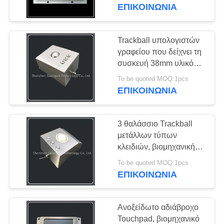
ΈΛΕΓΧΟΣ
ΕΠΙΚΟΙΝΩΝΊΑ
ΜΑΣ
Trackball υπολογιστών
ΕΛΆΤΕ
γραφείου που δείχνει τη
συσκευή 38mm υλικό
ΣΕ
ανοξείδωτου απόδειξης
To be quoted MOQ:1pcs
ΕΠΑΦΉ
ένδυσης
ΕΠΙΚΟΙΝΩΝΊΑ
ΜΕ
3 θαλάσσιο Trackball
ΖΗΤΉΣΤΕ
μετάλλων τύπων
ΈΝΑ
κλειδιών, βιομηχανική
συσκευή υπόδειξης
ΑΠΌΣΠΑΣΜΑ
To be quoted MOQ:1pcs
ανοξείδωτου
ΕΠΙΚΟΙΝΩΝΊΑ
SITEMAP
Ανοξείδωτο αδιάβροχο
Touchpad, βιομηχανικό