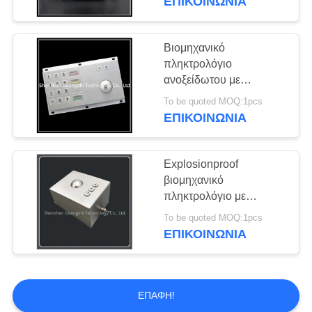
ΕΠΙΚΟΙΝΩΝΊΑ
Βιομηχανικό
πληκτρολόγιο
ανοξείδωτου με
Trackball για το ATM/το
To be quoted MOQ:1pcs
περίπτερο
ΕΠΙΚΟΙΝΩΝΊΑ
Explosionproof
βιομηχανικό
πληκτρολόγιο με
Trackball το υλικό
To be quoted MOQ:1pcs
ανοξείδωτου
ΕΠΙΚΟΙΝΩΝΊΑ
ΕΠΑΦΉ!