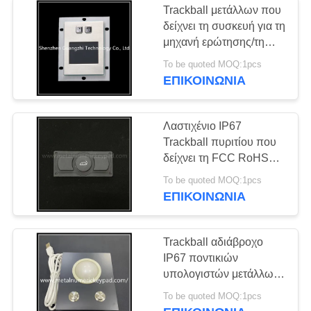
Trackball μετάλλων που
δείχνει τη συσκευή για τη
μηχανή ερώτησης/τη
βιομηχανική μηχανή
To be quoted MOQ:1pcs
ελέγχου
ΕΠΙΚΟΙΝΩΝΊΑ
Λαστιχένιο IP67
Trackball πυριτίου που
δείχνει τη FCC RoHS
CE συσκευών
To be quoted MOQ:1pcs
εγκεκριμένο
ΕΠΙΚΟΙΝΩΝΊΑ
Trackball αδιάβροχο
IP67 ποντικιών
υπολογιστών μετάλλων
Positioner ποντικιών
To be quoted MOQ:1pcs
μετάλλων