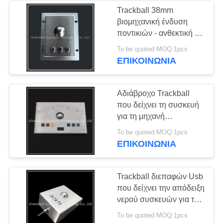
Trackball 38mm
βιομηχανική ένδυση
ποντικιών - ανθεκτική με
τη διεπαφή Usb ή Ps2
To be quoted MOQ:1pcs
ΕΠΙΚΟΙΝΩΝΊΑ
Αδιάβροχο Trackball
που δείχνει τη συσκευή
για τη μηχανή
αυτοεξυπηρετήσεων
To be quoted MOQ:1pcs
μολύνει ανθεκτικό
ΕΠΙΚΟΙΝΩΝΊΑ
Trackball διεπαφών Usb
που δείχνει την απόδειξη
νερού συσκευών για το
βιομηχανικό εξοπλισμό
To be quoted MOQ:1pcs