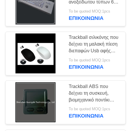
ανοξείδωτου τύπων 68
κλειδιών ανθεκτική
To be quoted MOQ:1pcs
ΕΠΙΚΟΙΝΩΝΊΑ
Trackball σιλικόνης που
δείχνει τη μαλακή πίεση
διεπαφών Usb αφής
συσκευών ανθεκτική
To be quoted MOQ:1pcs
ΕΠΙΚΟΙΝΩΝΊΑ
Trackball ABS που
δείχνει τη συσκευή,
βιομηχανικό ποντίκι
οθόνης αφής για το
To be quoted MOQ:1pcs
τερματικό
ΕΠΙΚΟΙΝΩΝΊΑ
αυτοεξυπηρετήσεων