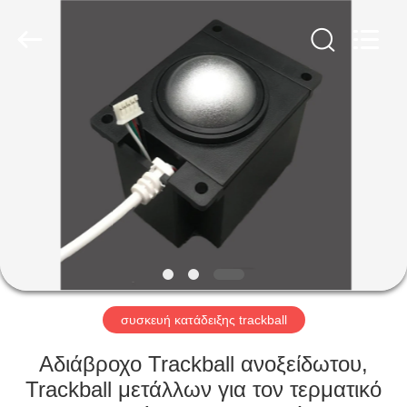
co.,
ltd..
All
Rights
Reserved.
Developed
by
ECER
ΣΠΊΤΙ
ΠΡΟΪΌΝΤΑ
ΠΕΡΊΠΟΥ
ΕΜΕΊΣ
ΓΎΡΟΣ
ΕΡΓΟΣΤΑΣΊΩΝ
συσκευή κατάδειξης trackball
Αδιάβροχο Trackball ανοξείδωτου,
ΠΟΙΟΤΙΚΌΣ
Trackball μετάλλων για τον τερματικό