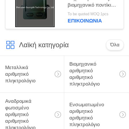
βιομηχανικό ποντίκι
οθόνης αφής για το
To be quoted MOQ:1pcs
τερματικό
ΕΠΙΚΟΙΝΩΝΊΑ
αυτοεξυπηρετήσεων
Λαϊκή κατηγορία
Όλα
Βιομηχανικό
Μεταλλικά
αριθμητικό
αριθμητικό
αριθμητικό
πληκτρολόγιο
πληκτρολόγιο
Αναδρομικά
Ενσωματωμένο
φωτισμένο
αριθμητικό
αριθμητικό
αριθμητικό
αριθμητικό
πληκτρολόγιο
πληκτρολόγιο