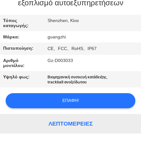
ΈΛΕΓΧΟΣ
εξοπλισμό αυτοεξυπηρετήσεων
ΜΑΣ
Τόπος
Shenzhen, Κίνα
καταγωγής:
ΕΛΆΤΕ
Μάρκα:
guangzhi
ΣΕ
Πιστοποίηση:
CE、FCC、RoHS、IP67
ΕΠΑΦΉ
Αριθμό
Gz-D003033
ΜΕ
μοντέλου:
Υψηλό φως:
,
Βιομηχανική συσκευή κατάδειξης
ΖΗΤΉΣΤΕ
trackball ανοξείδωτου
ΈΝΑ
ΕΠΑΦΉ!
ΑΠΌΣΠΑΣΜΑ
SITEMAP
ΛΕΠΤΟΜΈΡΕΙΕΣ