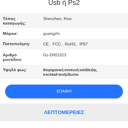
ΈΛΕΓΧΟΣ
Usb ή Ps2
ΜΑΣ
Τόπος
Shenzhen, Κίνα
καταγωγής:
ΕΛΆΤΕ
Μάρκα:
guangzhi
ΣΕ
Πιστοποίηση:
CE、FCC、RoHS、IP67
ΕΠΑΦΉ
Αριθμό
Gz-D001023
ΜΕ
μοντέλου:
Υψηλό φως:
,
Βιομηχανική συσκευή κατάδειξης
ΖΗΤΉΣΤΕ
trackball ανοξείδωτου
ΈΝΑ
ΕΠΑΦΉ!
ΑΠΌΣΠΑΣΜΑ
SITEMAP
ΛΕΠΤΟΜΈΡΕΙΕΣ