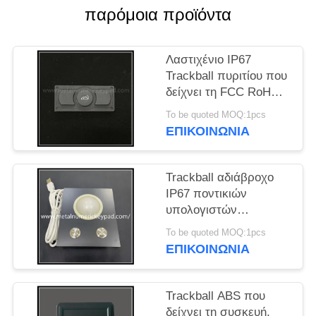
PRIVACY
παρόμοια προϊόντα
POLICY
Λαστιχένιο IP67
Trackball πυριτίου που
δείχνει τη FCC RoHS
CE συσκευών
To be quoted MOQ:1pcs
εγκεκριμένο
ΕΠΙΚΟΙΝΩΝΊΑ
Trackball αδιάβροχο
IP67 ποντικιών
υπολογιστών
μετάλλων Positioner
To be quoted MOQ:1pcs
ποντικιών μετάλλων
ΕΠΙΚΟΙΝΩΝΊΑ
Trackball ABS που
δείχνει τη συσκευή,