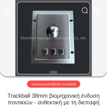
co.,
ltd..
All
Rights
Reserved.
Developed
by
ECER
ΣΠΊΤΙ
ΠΡΟΪΌΝΤΑ
ΠΕΡΊΠΟΥ
ΕΜΕΊΣ
ΓΎΡΟΣ
ΕΡΓΟΣΤΑΣΊΩΝ
συσκευή κατάδειξης trackball
Trackball 38mm βιομηχανική ένδυση
ΠΟΙΟΤΙΚΌΣ
ποντικιών - ανθεκτική με τη διεπαφή