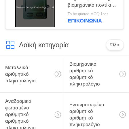
βιομηχανικό ποντίκι
οθόνης αφής για το
To be quoted MOQ:1pcs
τερματικό
ΕΠΙΚΟΙΝΩΝΊΑ
αυτοεξυπηρετήσεων
Λαϊκή κατηγορία
Όλα
Βιομηχανικό
Μεταλλικά
αριθμητικό
αριθμητικό
αριθμητικό
πληκτρολόγιο
πληκτρολόγιο
Αναδρομικά
Ενσωματωμένο
φωτισμένο
αριθμητικό
αριθμητικό
αριθμητικό
αριθμητικό
πληκτρολόγιο
πληκτρολόγιο