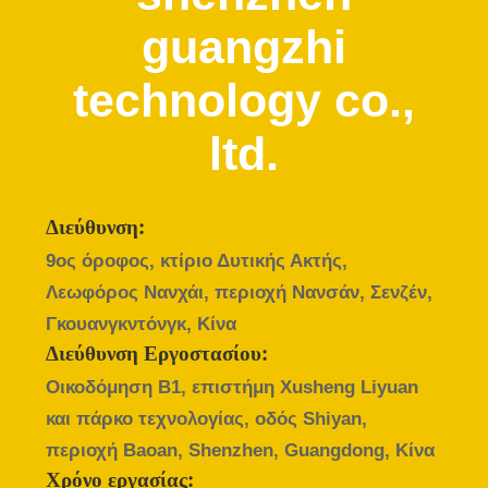
ΈΛΕΓΧΟΣ
guangzhi
ΜΑΣ
technology co.,
ΕΛΆΤΕ
ltd.
ΣΕ
ΕΠΑΦΉ
ΜΕ
Διεύθυνση:
9ος όροφος, κτίριο Δυτικής Ακτής,
ΖΗΤΉΣΤΕ
Λεωφόρος Νανχάι, περιοχή Νανσάν, Σενζέν,
ΈΝΑ
Γκουανγκντόνγκ, Κίνα
ΑΠΌΣΠΑΣΜΑ
Διεύθυνση Εργοστασίου:
Οικοδόμηση B1, επιστήμη Xusheng Liyuan
και πάρκο τεχνολογίας, οδός Shiyan,
SITEMAP
περιοχή Baoan, Shenzhen, Guangdong, Κίνα
Χρόνο εργασίας: