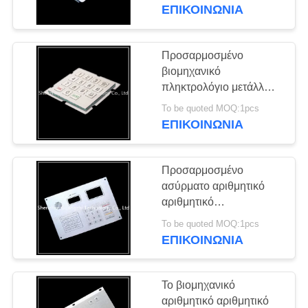
ΈΛΕΓΧΟΣ
ΕΠΙΚΟΙΝΩΝΊΑ
ΜΑΣ
Προσαρμοσμένο
ΕΛΆΤΕ
βιομηχανικό
πληκτρολόγιο μετάλλων
ΣΕ
για τη λειτουργία
To be quoted MOQ:1pcs
ΕΠΑΦΉ
εξοπλισμού μηχανών
ΕΠΙΚΟΙΝΩΝΊΑ
βαφής
ΜΕ
Προσαρμοσμένο
ΖΗΤΉΣΤΕ
ασύρματο αριθμητικό
ΈΝΑ
αριθμητικό
πληκτρολόγιο, σφράγιση
ΑΠΌΣΠΑΣΜΑ
To be quoted MOQ:1pcs
σταθερό βιομηχανικό
ΕΠΙΚΟΙΝΩΝΊΑ
πληκτρολόγιο μετάλλων
SITEMAP
Το βιομηχανικό
αριθμητικό αριθμητικό