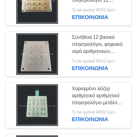
πληκτρολόγιο 12
σχεδιαγράμματος τύπος
To be quoted MOQ:1pcs
κλειδιών για το
ΕΠΙΚΟΙΝΩΝΊΑ
βιομηχανικό εξοπλισμό
Συνήθεια 12 βασικό
πληκτρολόγιο, ψηφιακό
νερό αριθμητικών
πληκτρολογίων ελέγχου
To be quoted MOQ:1pcs
προσπέλασης μετάλλων
ΕΠΙΚΟΙΝΩΝΊΑ
- σφιχτά
Χαραγμένο λέιζερ
αριθμητικό αριθμητικό
πληκτρολόγιο μετάλλων
υδατοστεγές με την
To be quoted MOQ:1pcs
εξαιρετικά λεπτή
ΕΠΙΚΟΙΝΩΝΊΑ
μεμβράνη