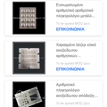
Ενσωματωμένο
αριθμητικό αριθμητικό
πληκτρολόγιο μετάλλων
εγκατάστασης για την
To be quoted MOQ:1pcs
πόρτα ασφάλειας
ΕΠΙΚΟΙΝΩΝΊΑ
τράπεζας
Χαραγμένο λέιζερ υλικό
ανοξείδωτου
αριθμητικών
πληκτρολογίων μητρών
To be quoted MOQ:1pcs
4x4 για το βιομηχανικό
ΕΠΙΚΟΙΝΩΝΊΑ
εξοπλισμό
Αριθμητικό
πληκτρολόγιο
ανοξείδωτου απόδειξης
σκόνης με την οθόνη
To be quoted MOQ:1pcs
αφής, πληκτρολόγιο