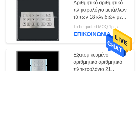
Αριθμητικό αριθμητικό
πληκτρολόγιο μετάλλων
τύπων 18 κλειδιών με
χαραγμένο το λέιζερ
To be quoted MOQ:1pcs
σχέδιο κουμπιών
ΕΠΙΚΟΙΝΩΝΊΑ
Εξατομικευμένο
αριθμητικό αριθμητικό
πληκτρολόγιο 21
μετάλλων υλικό
To be quoted MOQ:1pcs
ανοξείδωτου τύπων
ΕΠΙΚΟΙΝΩΝΊΑ
Sus304 μητρών
κλειδιών
Ψηφιακό αριθμητικό
πληκτρολόγιο αριθμού
τηλεφώνου εκτύπωσης,
πληκτρολόγιο μηχανών
To be quoted MOQ:1pcs
τράπεζας 3x4
ΕΠΙΚΟΙΝΩΝΊΑ