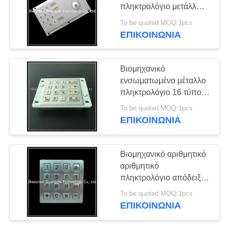
PRIVACY
πληκτρολόγιο μετάλλων
POLICY
με Trackball μολύνει
To be quoted MOQ:1pcs
ανθεκτικό
ΕΠΙΚΟΙΝΩΝΊΑ
Βιομηχανικό
ενσωματωμένο μέταλλο
πληκτρολόγιο 16 τύπος
κουμπιών,
To be quoted MOQ:1pcs
πληκτρολόγιο πηγών
ΕΠΙΚΟΙΝΩΝΊΑ
συνήθειας
Βιομηχανικό αριθμητικό
αριθμητικό
πληκτρολόγιο απόδειξης
βανδαλισμού,
To be quoted MOQ:1pcs
πληκτρολόγιο
ΕΠΙΚΟΙΝΩΝΊΑ
ανοξείδωτου