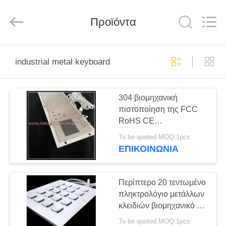
technology
co.,
ltd..
All
Προϊόντα
Rights
Reserved.
Developed
by
ΣΠΊΤΙ
ECER
industrial metal keyboard
ΠΡΟΪΌΝΤΑ
304 βιομηχανική
πιστοποίηση της FCC
ΠΕΡΊΠΟΥ
RoHS CE
ΕΜΕΊΣ
πληκτρολογίων
To be quoted MOQ:1pcs
μετάλλων ανοξείδωτου
ΕΠΙΚΟΙΝΩΝΊΑ
ΓΎΡΟΣ
ΕΡΓΟΣΤΑΣΊΩΝ
Περίπτερο 20 τεντωμένο
πληκτρολόγιο μετάλλων
κλειδιών βιομηχανικό με
ΠΟΙΟΤΙΚΌΣ
τη διεπαφή USB
To be quoted MOQ:1pcs