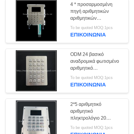
4 * προσαρμοσμένη
πηγή αριθμητικών
αριθμητικών
πληκτρολογίων
To be quoted MOQ:1pcs
μετάλλων 5 μητρών για
ΕΠΙΚΟΙΝΩΝΊΑ
το διανομέα καυσίμων
ODM 24 βασικό
αναδρομικά φωτισμένο
αριθμητικό
πληκτρολογίων
To be quoted MOQ:1pcs
πληκτρολόγιο μετάλλων
ΕΠΙΚΟΙΝΩΝΊΑ
ελέγχου προσπέλασης
ψηφιακό
2*5 αριθμητικό
αριθμητικό
πληκτρολόγιο 20
μετάλλων καρφιτσών
To be quoted MOQ:1pcs
αντι ζημία κτύπου τύπων