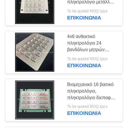
πληκτρολόγιο μετάλλων
αδιάβροχο με την
To be quoted MOQ:1pcs
παροχή ηλεκτρικού
ΕΠΙΚΟΙΝΩΝΊΑ
ρεύματος διεπαφών Ps2
R232
4x6 ανθεκτικό
πληκτρολόγιο 24
βανδάλων μητρών
αναδρομικά φωτισμένο
To be quoted MOQ:1pcs
βασικό ψηφιακό
ΕΠΙΚΟΙΝΩΝΊΑ
πληκτρολόγιο μετάλλων
Βιομηχανικό 16 βασικό
πληκτρολόγιο,
πληκτρολόγιο διεπαφών
Usb ανοξείδωτου 4*4
To be quoted MOQ:1pcs
ΕΠΙΚΟΙΝΩΝΊΑ