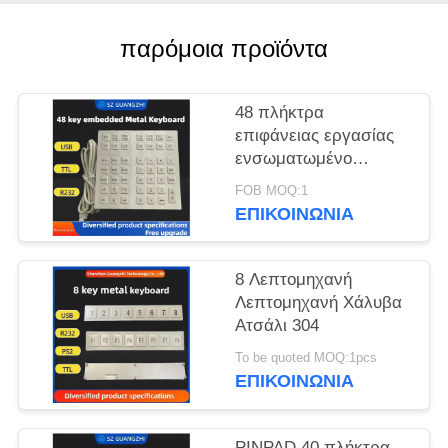
PRIVACY
POLICY
παρόμοια προϊόντα
48 πλήκτρα
επιφάνειας εργασίας
ενσωματωμένο
μεταλλικό
FOB MOQ:1
πληκτρολόγιο από
ΕΠΙΚΟΙΝΩΝΊΑ
ανοξείδωτο χάλυβα
GZ-B035013 διεπαφή
USB
8 Λεπτομηχανή
Λεπτομηχανή Χάλυβα
Ατσάλι 304
To be quoted MOQ:1pcs
ΕΠΙΚΟΙΝΩΝΊΑ
PINPAD 40 πλήκτρα