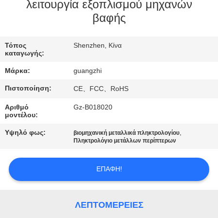
ΈΛΕΓΧΟΣ
λειτουργία εξοπλισμού μηχανών
βαφής
ΜΑΣ
Τόπος
Shenzhen, Κίνα
ΕΛΆΤΕ
καταγωγής:
ΣΕ
Μάρκα:
guangzhi
ΕΠΑΦΉ
Πιστοποίηση:
CE、FCC、RoHS
ΜΕ
Αριθμό
Gz-B018020
μοντέλου:
ΖΗΤΉΣΤΕ
Υψηλό φως:
,
βιομηχανική μεταλλικά πληκτρολογίου
Πληκτρολόγιο μετάλλων περίπτερων
ΈΝΑ
ΑΠΌΣΠΑΣΜΑ
ΕΠΑΦΉ!
SITEMAP
ΛΕΠΤΟΜΈΡΕΙΕΣ