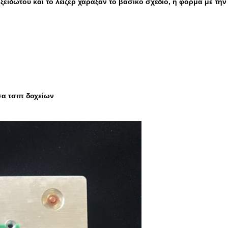
είδωτου και το λέιζερ χάραξαν το βασικό σχέδιο, η φόρμα με την
σα τσιπ δοχείων