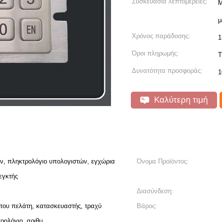
Συσκευασία λεπτομέρειες:
Μ
μ
Χρόνος παράδοσης:
1
Όροι πληρωμής:
T
Δυνατότητα προσφοράς:
1
Καλύτερη τιμή
ν, πληκτρολόγιο υπολογιστών, εγχώρια
Όνομα Προϊόντος:
εγκτής
Διασύνδεση:
 του πελάτη, κατασκευαστής, τραχύ
Βάρος:
τρολόγιο, αριθμ