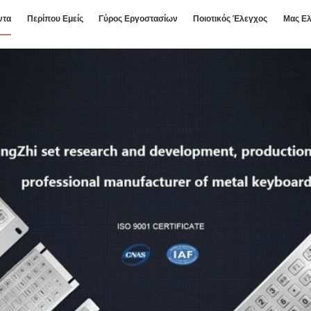
ντα
Περίπου Εμείς
Γύρος Εργοστασίων
Ποιοτικός Έλεγχος
Μας Ελ