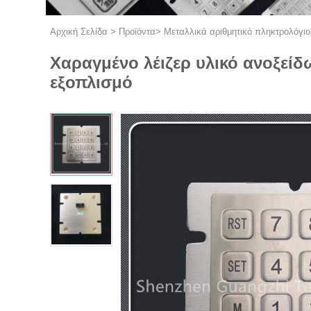
Αρχική Σελίδα
>
Προϊόντα
>
Μεταλλικά αριθμητικό πληκτρολόγιο
Χαραγμένο λέιζερ υλικό ανοξείδ
εξοπλισμό