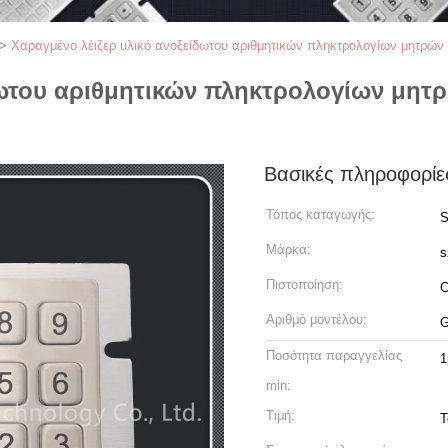
>
Χαραγμένο λέιζερ υλικό ανοξείδωτου αριθμητικών πληκτρολογίων μητρών 
ωτου αριθμητικών πληκτρολογίων μητρ
Βασικές πληροφορίε
Τόπος καταγωγής:
S
Μάρκα:
s
Πιστοποίηση:
Αριθμό μοντέλου:
G
Ποσότητα παραγγελίας
1
min:
Τιμή:
T