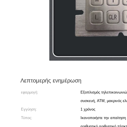
Λεπτομερής ενημέρωση
εφαρμογή:
Εξοπλισμός τηλεπικοινωνιώ
συσκευή, ATM, μακρινός ελ
Εγγύηση:
1 χρόνος
Τύπος:
Ικανοποιήστε την απαίτηση
αριθμητικό αριθμητικό πληκ