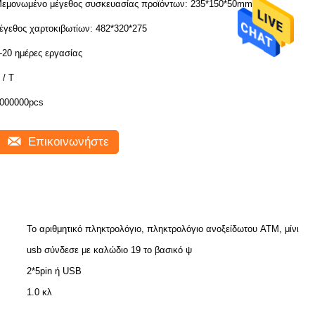
εμονωμένο μέγεθος συσκευασίας προϊόντων: 235*150*50mm,
έγεθος χαρτοκιβωτίων: 482*320*275
-20 ημέρες εργασίας
 / T
000000pcs
Επικοινωνήστε
Το αριθμητικό πληκτρολόγιο, πληκτρολόγιο ανοξείδωτου ATM, μίνι
usb σύνδεσε με καλώδιο 19 το βασικό ψ
2*5pin ή USB
1.0 κλ