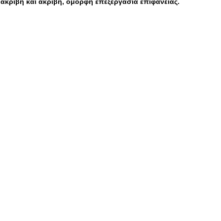
 ακριβή και ακριβή, όμορφη επεξεργασία επιφάνειας.