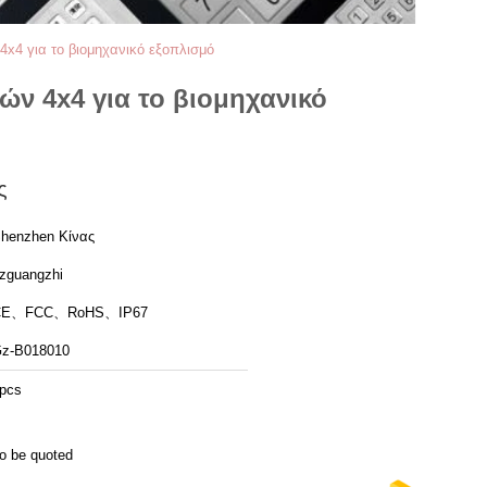
4x4 για το βιομηχανικό εξοπλισμό
ών 4x4 για το βιομηχανικό
ς
henzhen Κίνας
zguangzhi
CE、FCC、RoHS、IP67
z-B018010
pcs
o be quoted