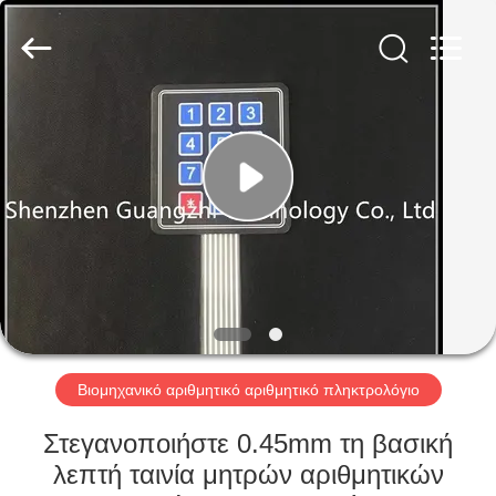
co.,
ltd..
All
Rights
Reserved.
Developed
by
ECER
ΣΠΊΤΙ
ΠΡΟΪΌΝΤΑ
ΠΕΡΊΠΟΥ
ΕΜΕΊΣ
ΓΎΡΟΣ
ΕΡΓΟΣΤΑΣΊΩΝ
Βιομηχανικό αριθμητικό αριθμητικό πληκτρολόγιο
Στεγανοποιήστε 0.45mm τη βασική
ΠΟΙΟΤΙΚΌΣ
λεπτή ταινία μητρών αριθμητικών