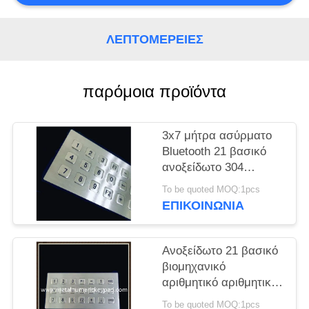
PRIVACY
POLICY
ΛΕΠΤΟΜΈΡΕΙΕΣ
παρόμοια προϊόντα
3x7 μήτρα ασύρματο
Bluetooth 21 βασικό
ανοξείδωτο 304
πληκτρολογίων
To be quoted MOQ:1pcs
ΕΠΙΚΟΙΝΩΝΊΑ
Ανοξείδωτο 21 βασικό
βιομηχανικό
αριθμητικό αριθμητικό
πληκτρολόγιο μητρών
To be quoted MOQ:1pcs