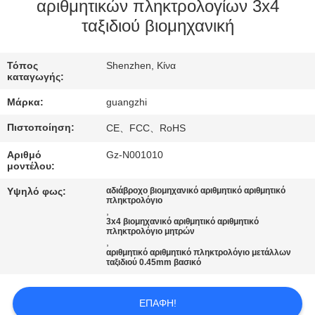
ΈΛΕΓΧΟΣ
αριθμητικών πληκτρολογίων 3x4
ταξιδιού βιομηχανική
ΜΑΣ
Τόπος
Shenzhen, Κίνα
ΕΛΆΤΕ
καταγωγής:
ΣΕ
Μάρκα:
guangzhi
ΕΠΑΦΉ
Πιστοποίηση:
CE、FCC、RoHS
ΜΕ
Αριθμό
Gz-N001010
μοντέλου:
ΖΗΤΉΣΤΕ
Υψηλό φως:
αδιάβροχο βιομηχανικό αριθμητικό αριθμητικό
πληκτρολόγιο
ΈΝΑ
,
3x4 βιομηχανικό αριθμητικό αριθμητικό
ΑΠΌΣΠΑΣΜΑ
πληκτρολόγιο μητρών
,
αριθμητικό αριθμητικό πληκτρολόγιο μετάλλων
ταξιδιού 0.45mm βασικό
SITEMAP
ΕΠΑΦΉ!