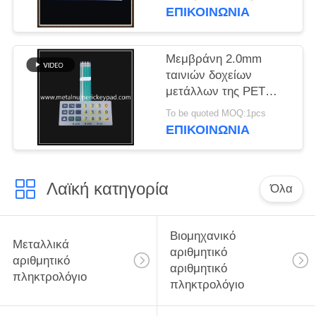
3x7
ΕΠΙΚΟΙΝΩΝΊΑ
Μεμβράνη 2.0mm
ταινιών δοχείων
μετάλλων της PET
βιομηχανικό
To be quoted MOQ:1pcs
αριθμητικό αριθμητικό
ΕΠΙΚΟΙΝΩΝΊΑ
πληκτρολόγιο
Λαϊκή κατηγορία
Όλα
Βιομηχανικό
Μεταλλικά
αριθμητικό
αριθμητικό
αριθμητικό
πληκτρολόγιο
πληκτρολόγιο