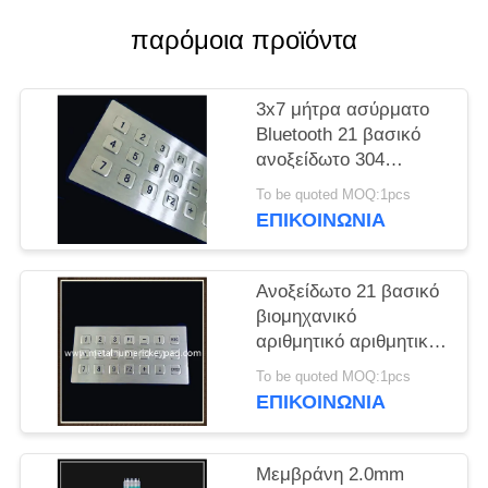
PRIVACY
παρόμοια προϊόντα
POLICY
3x7 μήτρα ασύρματο
Bluetooth 21 βασικό
ανοξείδωτο 304
πληκτρολογίων
To be quoted MOQ:1pcs
ΕΠΙΚΟΙΝΩΝΊΑ
Ανοξείδωτο 21 βασικό
βιομηχανικό
αριθμητικό αριθμητικό
πληκτρολόγιο μητρών
To be quoted MOQ:1pcs
3x7
ΕΠΙΚΟΙΝΩΝΊΑ
Μεμβράνη 2.0mm