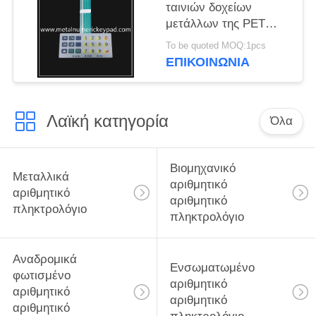
ταινιών δοχείων
μετάλλων της PET
βιομηχανικό
To be quoted MOQ:1pcs
αριθμητικό αριθμητικό
ΕΠΙΚΟΙΝΩΝΊΑ
πληκτρολόγιο
Λαϊκή κατηγορία
Όλα
Βιομηχανικό
Μεταλλικά
αριθμητικό
αριθμητικό
αριθμητικό
πληκτρολόγιο
πληκτρολόγιο
Αναδρομικά
Ενσωματωμένο
φωτισμένο
αριθμητικό
αριθμητικό
αριθμητικό
αριθμητικό