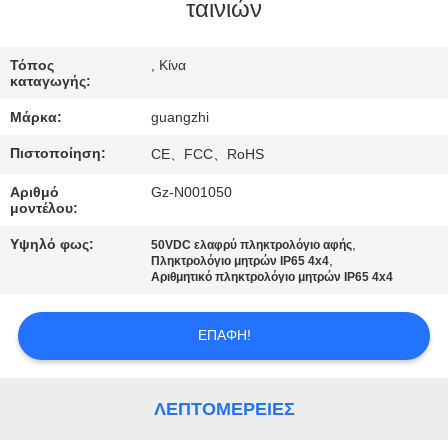
ΈΛΕΓΧΟΣ
ταινιών
ΜΑΣ
Τόπος
, Κίνα
καταγωγής:
ΕΛΆΤΕ
Μάρκα:
guangzhi
ΣΕ
Πιστοποίηση:
CE、FCC、RoHS
ΕΠΑΦΉ
Αριθμό
Gz-N001050
ΜΕ
μοντέλου:
Υψηλό φως:
,
50VDC ελαφρύ πληκτρολόγιο αφής
ΖΗΤΉΣΤΕ
,
Πληκτρολόγιο μητρών IP65 4x4
Αριθμητικό πληκτρολόγιο μητρών IP65 4x4
ΈΝΑ
ΑΠΌΣΠΑΣΜΑ
ΕΠΑΦΉ!
SITEMAP
ΛΕΠΤΟΜΈΡΕΙΕΣ