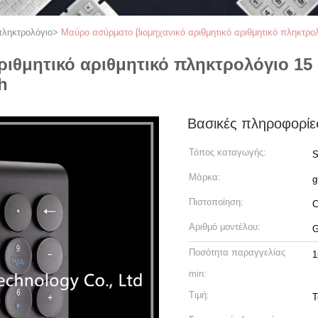
πληκτρολόγιο
>
Μαύρο ασύρματο βιομηχανικό αριθμητικό αριθμητικό πληκτρο
ιθμητικό αριθμητικό πληκτρολόγιο 15 
h
Βασικές πληροφορίε
Τόπος καταγωγής:
S
Μάρκα:
g
Πιστοποίηση:
Αριθμό μοντέλου:
G
Ποσότητα παραγγελίας
1
min:
Τιμή:
T