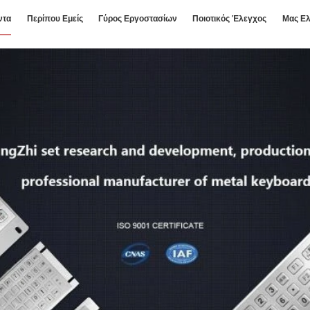
ντα
Περίπου Εμείς
Γύρος Εργοστασίων
Ποιοτικός Έλεγχος
Μας Ελ