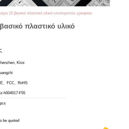
λόγιο 15 βασικό πλαστικό υλικό υπολογιστών γραφείου
βασικό πλαστικό υλικό
ς
henzhen, Κίνα
uangzhi
CE、FCC、RoHS
z-h004017-F55
pcs
o be quoted