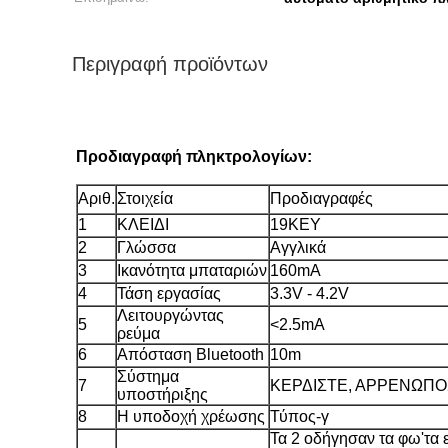
Περιγραφή προϊόντων
Προδιαγραφή πληκτρολογίων:
Αριθ.
Στοιχεία
Προδιαγραφές
1
ΚΛΕΙΔΙ
19KEY
2
Γλώσσα
Αγγλικά
3
Ικανότητα μπαταριών
160mA
4
Τάση εργασίας
3.3V - 4.2V
Λειτουργώντας
5
<2.5mA
ρεύμα
6
Απόσταση Bluetooth
10m
Σύστημα
7
ΚΕΡΔΙΣΤΕ, ΑΡΡΕΝΩΠΟ
υποστήριξης
8
Η υποδοχή χρέωσης
Τύπος-γ
Τα 2 οδήγησαν τα φω'τα ε