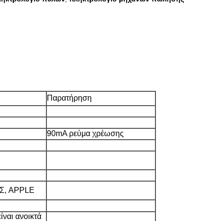
Παρατήρηση
90mA ρεύμα χρέωσης
Σ, APPLE
ίναι ανοικτά