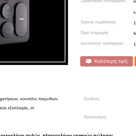
Συσκευασία λεπτομέρειες:
Η
κ
Χρόνος παράδοσης:
1
Όροι πληρωμής:
Μ
Δυνατότητα προσφοράς:
1
Καλύτερη τιμή
ρετήσεων, κονσόλες παιχνιδιών,
Σύνδεση:
κός εξοπλισμός, στ
Πιστοποίηση:
ληκτρολόγιο πυλών
πληκτρολόγιο μηχανών πώλησης
,