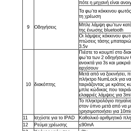
πότε η μηχανή είναι ανοι
Τα φω'τα κόκκινου φωτό
τη χρέωση
Μπλε λάμψη φω'των κατά
9
Οδηγήσεις
της ένωσης bluetooth
Οι λάμψεις κόκκινου φωτ
πτώσεις τάσης μπαταρι
3.5v
Πιέστε το κουμπί στο δια
φω'τα των 2 οδηγήσεων θ
ανοικτά για 3s και μακρι
αρχίσουν
Μετά από να ξεκινήσει, π
πλήκτρο NumLock για να 
10
διακόπτης
ταιριάζοντας με κράτος κ
μπλε κώδικας που ταιριάζ
ελαφριές λάμψεις για 3m
Το πληκτρολόγιο πηγαίνε
στον ύπνο μετά από να μ
χρησιμοποιήσει για 10mi
11
Ισχύστε για το IPAD
Καθολικό αριθμητικό πλ
12
Ρεύμα χρέωσης
≤90mA