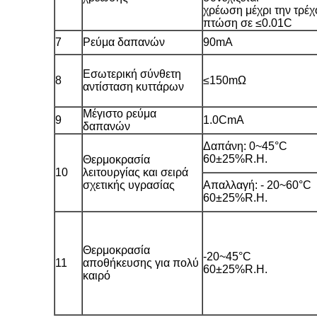
χρέωση μέχρι την τρέ
πτώση σε ≤0.01C
7
Ρεύμα δαπανών
90mA
Εσωτερική σύνθετη
8
≤150mΩ
αντίσταση κυττάρων
Μέγιστο ρεύμα
9
1.0CmA
δαπανών
Δαπάνη: 0~45°C
60±25%R.H.
Θερμοκρασία
10
λειτουργίας και σειρά
σχετικής υγρασίας
Απαλλαγή: - 20~60°C
60±25%R.H.
Θερμοκρασία
-20~45°C
11
αποθήκευσης για πολύ
60±25%R.H.
καιρό