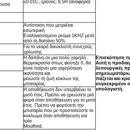
≤0.01C, χρόνος: 6.5H (αναφορά)
χουσα
Αντίσταση που μετριέται
εσωτερική
Εναλλασσόμενο ρεύμα 1KHZ μετά
από τη δαπάνη 50%
Για το νεαρό δικυκλιστή συνεχούς
χρέωσης
Η δαπάνη σε μια πολύ χαμηλή
Επισκόπηση π
θερμοκρασία όπως φύσηξε 0, θα
Αυτή η προδιαγρ
είναι παίρνει μια χαμηλότερη
λειτουργικές 
ικανότητα και
σημειωματάριω
μειώστε τη ζωή κύκλων της
πιέζεται και κ
μπαταρίας
συγκεκριμένο σ
υπολογιστή.
Η αποθήκευση δεν υπερβαίνει το
μισό έτος. Πρέπει να χρεώσετε μιά
φορά όταν αποθήκευση για το μισό
έτος. Πρέπει να φορτίσετε την
μπαταρία που με προστατεύστε το
κύκλωμα όταν αποθήκευση για
τρία
Mouthed.