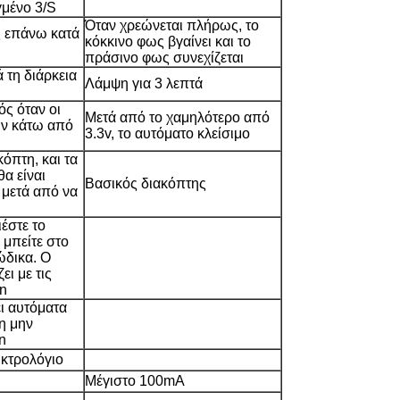
γμένο 3/S
Όταν χρεώνεται πλήρως, το
ς επάνω κατά
κόκκινο φως βγαίνει και το
πράσινο φως συνεχίζεται
 τη διάρκεια
Λάμψη για 3 λεπτά
ός όταν οι
Μετά από το χαμηλότερο από
ών κάτω από
3.3v, το αυτόματο κλείσιμο
κόπτη, και τα
α είναι
Βασικός διακόπτης
ά μετά από να
ιέστε το
μπείτε στο
ώδικα. Ο
ει με τις
in
ι αυτόματα
η μην
n
ηκτρολόγιο
Μέγιστο 100mA