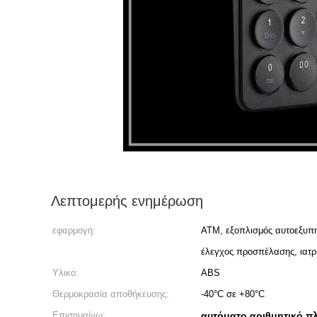
Λεπτομερής ενημέρωση
εφαρμογή:
ATM, εξοπλισμός αυτοεξυπη
έλεγχος προσπέλασης, ιατρι
Υλικό:
ABS
Θερμοκρασία αποθήκευσης:
-40°C σε +80°C
Επισημαίνω:
αυτόματο αριθμητικό π