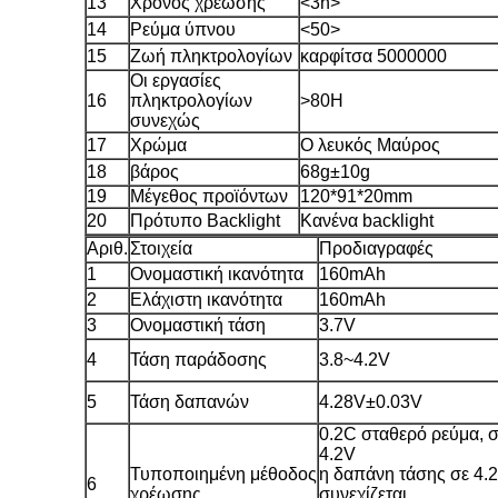
13
Χρόνος χρέωσης
<3h>
14
Ρεύμα ύπνου
<50>
15
Ζωή πληκτρολογίων
καρφίτσα 5000000
Οι εργασίες
16
πληκτρολογίων
>80H
συνεχώς
17
Χρώμα
Ο λευκός Μαύρος
18
βάρος
68g±10g
19
Μέγεθος προϊόντων
120*91*20mm
20
Πρότυπο Backlight
Κανένα backlight
Αριθ.
Στοιχεία
Προδιαγραφές
1
Ονομαστική ικανότητα
160mAh
2
Ελάχιστη ικανότητα
160mAh
3
Ονομαστική τάση
3.7V
4
Τάση παράδοσης
3.8~4.2V
5
Τάση δαπανών
4.28V±0.03V
0.2C σταθερό ρεύμα, 
4.2V
Τυποποιημένη μέθοδος
η δαπάνη τάσης σε 4.2
6
χρέωσης
συνεχίζεται