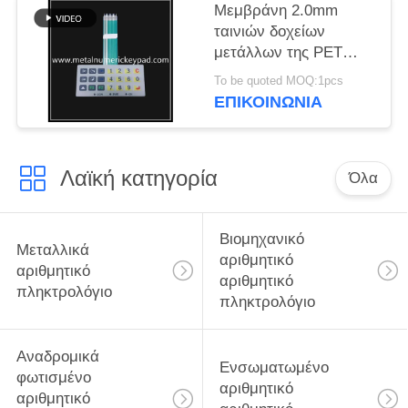
Μεμβράνη 2.0mm
ταινιών δοχείων
μετάλλων της PET
βιομηχανικό
To be quoted MOQ:1pcs
αριθμητικό αριθμητικό
ΕΠΙΚΟΙΝΩΝΊΑ
πληκτρολόγιο
Λαϊκή κατηγορία
Όλα
Βιομηχανικό
Μεταλλικά
αριθμητικό
αριθμητικό
αριθμητικό
πληκτρολόγιο
πληκτρολόγιο
Αναδρομικά
Ενσωματωμένο
φωτισμένο
αριθμητικό
αριθμητικό