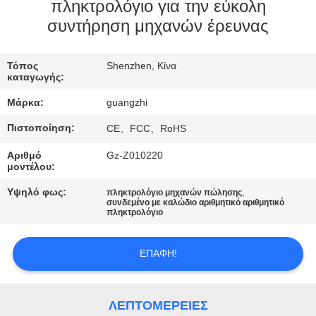
ΈΛΕΓΧΟΣ
πληκτρολόγιο για την εύκολη
συντήρηση μηχανών έρευνας
ΜΑΣ
Τόπος
Shenzhen, Κίνα
ΕΛΆΤΕ
καταγωγής:
ΣΕ
Μάρκα:
guangzhi
ΕΠΑΦΉ
Πιστοποίηση:
CE、FCC、RoHS
ΜΕ
Αριθμό
Gz-Z010220
μοντέλου:
ΖΗΤΉΣΤΕ
Υψηλό φως:
,
πληκτρολόγιο μηχανών πώλησης
συνδεμένο με καλώδιο αριθμητικό αριθμητικό
ΈΝΑ
πληκτρολόγιο
ΑΠΌΣΠΑΣΜΑ
ΕΠΑΦΉ!
SITEMAP
ΛΕΠΤΟΜΈΡΕΙΕΣ