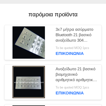
PRIVACY
POLICY
παρόμοια προϊόντα
3x7 μήτρα ασύρματο
Bluetooth 21 βασικό
ανοξείδωτο 304
πληκτρολογίων
To be quoted MOQ:1pcs
ΕΠΙΚΟΙΝΩΝΊΑ
Ανοξείδωτο 21 βασικό
βιομηχανικό
αριθμητικό αριθμητικό
πληκτρολόγιο μητρών
To be quoted MOQ:1pcs
3x7
ΕΠΙΚΟΙΝΩΝΊΑ