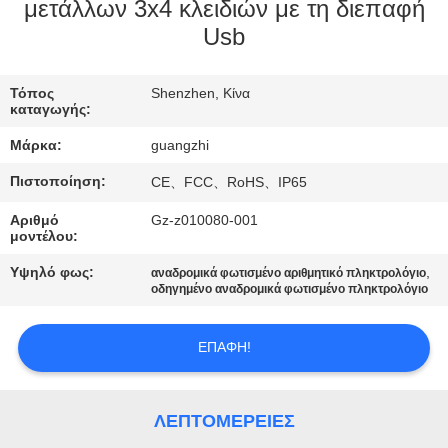
ΈΛΕΓΧΟΣ
μετάλλων 3x4 κλειδιών με τη διεπαφή
Usb
ΜΑΣ
Τόπος
Shenzhen, Κίνα
ΕΛΆΤΕ
καταγωγής:
ΣΕ
Μάρκα:
guangzhi
ΕΠΑΦΉ
Πιστοποίηση:
CE、FCC、RoHS、IP65
ΜΕ
Αριθμό
Gz-z010080-001
μοντέλου:
ΖΗΤΉΣΤΕ
Υψηλό φως:
,
αναδρομικά φωτισμένο αριθμητικό πληκτρολόγιο
οδηγημένο αναδρομικά φωτισμένο πληκτρολόγιο
ΈΝΑ
ΑΠΌΣΠΑΣΜΑ
ΕΠΑΦΉ!
SITEMAP
ΛΕΠΤΟΜΈΡΕΙΕΣ