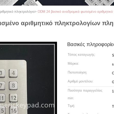
ριθμητικό πληκτρολόγιο
>
ODM 24 βασικό αναδρομικά φωτισμένο αριθμητικό
σμένο αριθμητικό πληκτρολογίων πλη
Βασικές πληροφορίε
Τόπος καταγωγής:
Μάρκα:
s
Πιστοποίηση:
Αριθμό μοντέλου:
G
Ποσότητα παραγγελίας
1
min:
Τιμή:
T