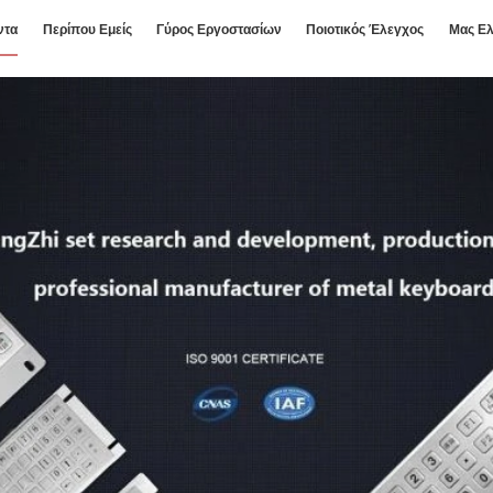
ντα
Περίπου Εμείς
Γύρος Εργοστασίων
Ποιοτικός Έλεγχος
Μας Ελ