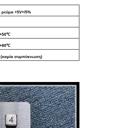
ς ρεύμα +5V+/5%
o+50℃
o+80℃
 (καμία συμπύκνωση)