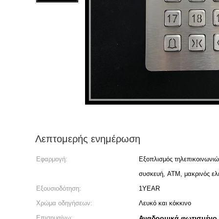
Λεπτομερής ενημέρωση
Εφαρμογή:
Εξοπλισμός τηλεπικοινωνιώ
συσκευή, ATM, μακρινός ελ
Εξουσιοδότηση:
1YEAR
Χρώμα οδηγήσεων:
Λευκό και κόκκινο
Επισημαίνω:
Αναδρομικά φωτισμένο