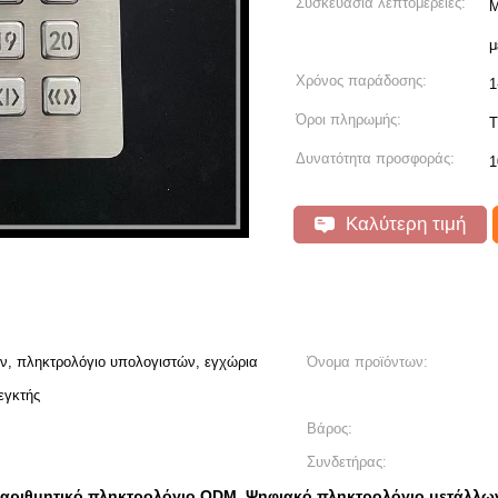
Συσκευασία λεπτομέρειες:
Μ
μ
Χρόνος παράδοσης:
1
Όροι πληρωμής:
T
Δυνατότητα προσφοράς:
1
Καλύτερη τιμή
ν, πληκτρολόγιο υπολογιστών, εγχώρια
Όνομα προϊόντων:
εγκτής
Βάρος:
Συνδετήρας:
 αριθμητικό πληκτρολόγιο ODM
Ψηφιακό πληκτρολόγιο μετάλλ
,