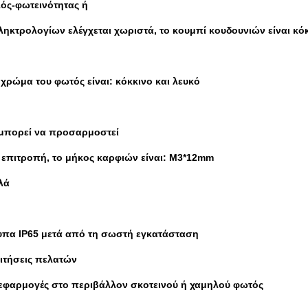
ός-φωτεινότητας ή
πληκτρολογίων ελέγχεται χωριστά, το κουμπί κουδουνιών είναι κόκ
ο χρώμα του φωτός είναι: κόκκινο και λευκό
ή μπορεί να προσαρμοστεί
η επιτροπή, το μήκος καρφιών είναι: M3*12mm
λά
τυπα IP65 μετά από τη σωστή εγκατάσταση
ιτήσεις πελατών
εφαρμογές στο περιβάλλον σκοτεινού ή χαμηλού φωτός