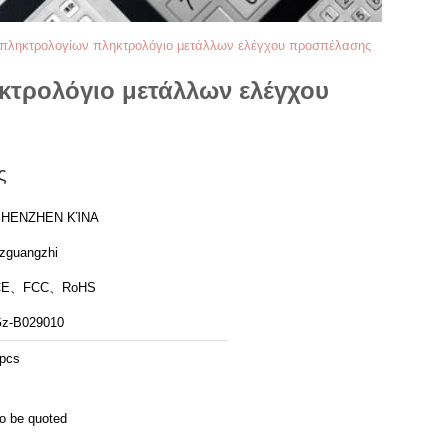
 πληκτρολογίων πληκτρολόγιο μετάλλων ελέγχου προσπέλασης
κτρολόγιο μετάλλων ελέγχου
ς
SHENZHEN ΚΊΝΑ
zguangzhi
CE、FCC、RoHS
z-B029010
pcs
o be quoted