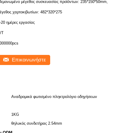
εμονωμένο μέγεθος συσκευασίας προϊόντων: 235*150*50mm,
έγεθος χαρτοκιβωτίων: 482*320*275
-20 ημέρες εργασίας
/T
000000pcs
Επικοινωνήστε
Αναδρομικά φωτισμένο πληκτρολόγιο οδηγήσεων
1KG
θηλυκός συνδετήρας 2.54mm
ων ODM
,