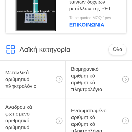
ταινιών δοχείων
μετάλλων της PET
βιομηχανικό
To be quoted MOQ:1pcs
αριθμητικό αριθμητικό
ΕΠΙΚΟΙΝΩΝΊΑ
πληκτρολόγιο
Λαϊκή κατηγορία
Όλα
Βιομηχανικό
Μεταλλικά
αριθμητικό
αριθμητικό
αριθμητικό
πληκτρολόγιο
πληκτρολόγιο
Αναδρομικά
Ενσωματωμένο
φωτισμένο
αριθμητικό
αριθμητικό
αριθμητικό
αριθμητικό
πληκτρολόγιο