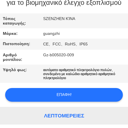
ΈΛΕΓΧΟΣ
για το βιομηχανικό έλεγχο εξοπλισμού
ΜΑΣ
Τόπος
SZENZHEN ΚΊΝΑ
καταγωγής:
ΕΛΆΤΕ
Μάρκα:
guangzhi
ΣΕ
Πιστοποίηση:
CE、FCC、RoHS、IP65
ΕΠΑΦΉ
Αριθμό
Gz-b005020-009
ΜΕ
μοντέλου:
Υψηλό φως:
,
αυτόματο αριθμητικό πληκτρολόγιο πυλών
ΖΗΤΉΣΤΕ
συνδεμένο με καλώδιο αριθμητικό αριθμητικό
πληκτρολόγιο
ΈΝΑ
ΑΠΌΣΠΑΣΜΑ
ΕΠΑΦΉ!
SITEMAP
ΛΕΠΤΟΜΈΡΕΙΕΣ