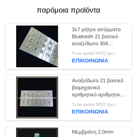
PRIVACY
παρόμοια προϊόντα
POLICY
3x7 μήτρα ασύρματο
Bluetooth 21 βασικό
ανοξείδωτο 304
πληκτρολογίων
To be quoted MOQ:1pcs
ΕΠΙΚΟΙΝΩΝΊΑ
Ανοξείδωτο 21 βασικό
βιομηχανικό
αριθμητικό αριθμητικό
πληκτρολόγιο μητρών
To be quoted MOQ:1pcs
3x7
ΕΠΙΚΟΙΝΩΝΊΑ
Μεμβράνη 2.0mm