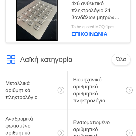
ψηφιακό
4x6 ανθεκτικό
πληκτρολόγιο 24
βανδάλων μητρών
αναδρομικά
To be quoted MOQ:1pcs
φωτισμένο βασικό
ΕΠΙΚΟΙΝΩΝΊΑ
ψηφιακό πληκτρολόγιο
μετάλλων
Λαϊκή κατηγορία
Όλα
Βιομηχανικό
Μεταλλικά
αριθμητικό
αριθμητικό
αριθμητικό
πληκτρολόγιο
πληκτρολόγιο
Αναδρομικά
Ενσωματωμένο
φωτισμένο
αριθμητικό
αριθμητικό