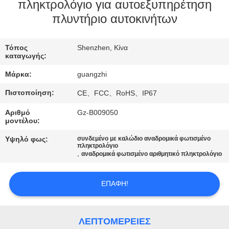
ΈΛΕΓΧΟΣ
πληκτρολόγιο για αυτοεξυπηρέτηση
πλυντήριο αυτοκινήτων
ΜΑΣ
Τόπος
Shenzhen, Κίνα
ΕΛΆΤΕ
καταγωγής:
ΣΕ
Μάρκα:
guangzhi
ΕΠΑΦΉ
Πιστοποίηση:
CE、FCC、RoHS、IP67
ΜΕ
Αριθμό
Gz-B009050
μοντέλου:
ΖΗΤΉΣΤΕ
Υψηλό φως:
συνδεμένο με καλώδιο αναδρομικά φωτισμένο
πληκτρολόγιο
ΈΝΑ
,
αναδρομικά φωτισμένο αριθμητικό πληκτρολόγιο
ΑΠΌΣΠΑΣΜΑ
ΕΠΑΦΉ!
SITEMAP
ΛΕΠΤΟΜΈΡΕΙΕΣ