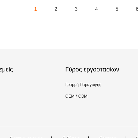
1
2
3
4
5
εμείς
Γύρος εργοστασίων
Γραμμή Παραγωγής
OEM / ODM