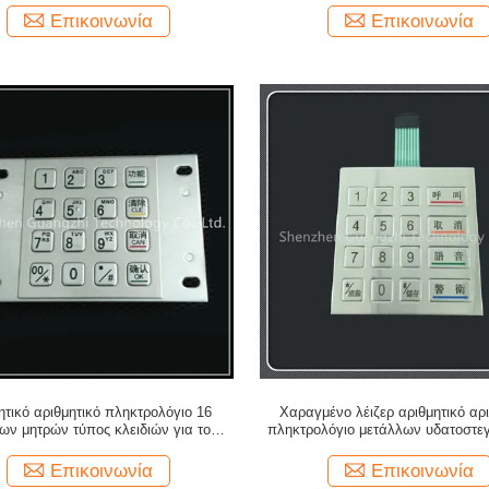
Επικοινωνία
Επικοινωνία
ητικό αριθμητικό πληκτρολόγιο 16
Χαραγμένο λέιζερ αριθμητικό αρι
ων μητρών τύπος κλειδιών για τον
πληκτρολόγιο μετάλλων υδατοστεγ
υστήρα ATM περίπτερων ελέγχου
εξαιρετικά λεπτή μεμβράν
προσπέλασης
Επικοινωνία
Επικοινωνία