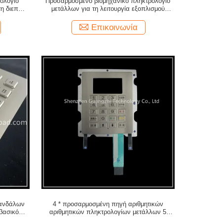
ολόγιο
Προσαρμοσμένο βιομηχανικό πληκτρολόγιο
τη διεπαφή
μετάλλων για τη λειτουργία εξοπλισμού
μηχανών βαφής
Επικοινωνία
βανδάλων
4 * προσαρμοσμένη πηγή αριθμητικών
βασικό
αριθμητικών πληκτρολογίων μετάλλων 5
λλων
μητρών για το διανομέα καυσίμων