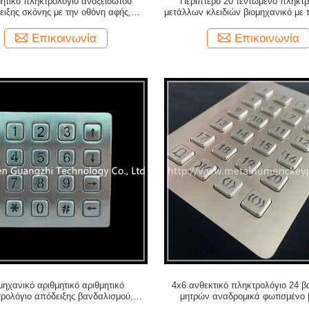
ητικό πληκτρολόγιο ανοξείδωτου
Περίπτερο 20 τεντωμένο πληκτρ
ειξης σκόνης με την οθόνη αφής,
μετάλλων κλειδιών βιομηχανικό με 
τρολόγιο μετάλλων περίπτερων
USB
Επικοινωνία
Επικοινωνία
μηχανικό αριθμητικό αριθμητικό
4x6 ανθεκτικό πληκτρολόγιο 24 
ρολόγιο απόδειξης βανδαλισμού,
μητρών αναδρομικά φωτισμένο 
πληκτρολόγιο ανοξείδωτου
ψηφιακό πληκτρολόγιο μετά