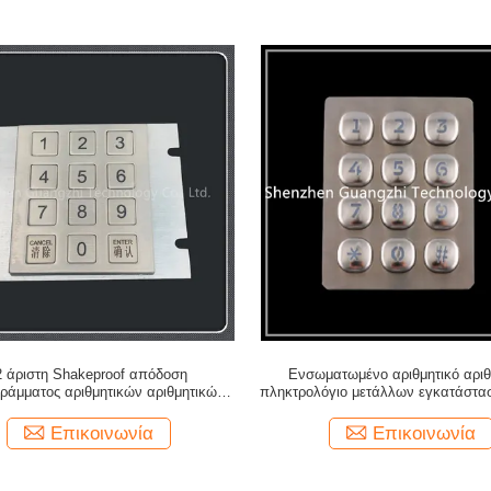
2 άριστη Shakeproof απόδοση
Ενσωματωμένο αριθμητικό αριθ
ράμματος αριθμητικών αριθμητικών
πληκτρολόγιο μετάλλων εγκατάστασ
τρολογίων 3x4 μετάλλων τύπων
πόρτα ασφάλειας τράπεζα
κουμπιών
Επικοινωνία
Επικοινωνία