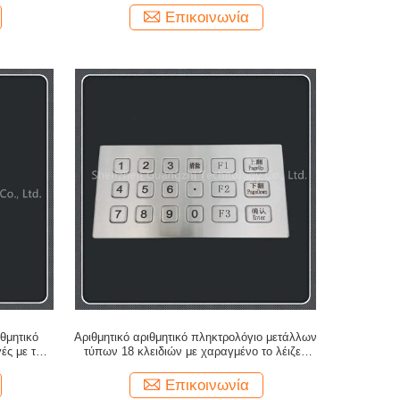
Επικοινωνία
θμητικό
Αριθμητικό αριθμητικό πληκτρολόγιο μετάλλων
ές με την
τύπων 18 κλειδιών με χαραγμένο το λέιζερ
η
σχέδιο κουμπιών
Επικοινωνία