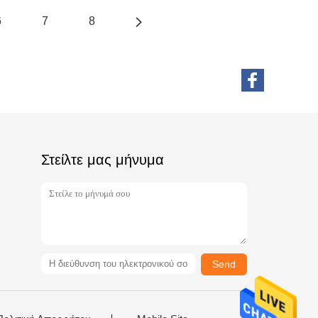
6
7
8
Στείλτε μας μήνυμα
Send