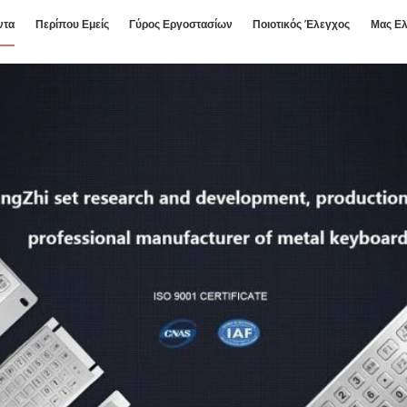
ντα
Περίπου Εμείς
Γύρος Εργοστασίων
Ποιοτικός Έλεγχος
Μας Ελ