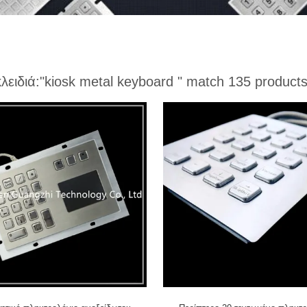
κλειδιά:
"kiosk metal keyboard "
match 135 product
ο