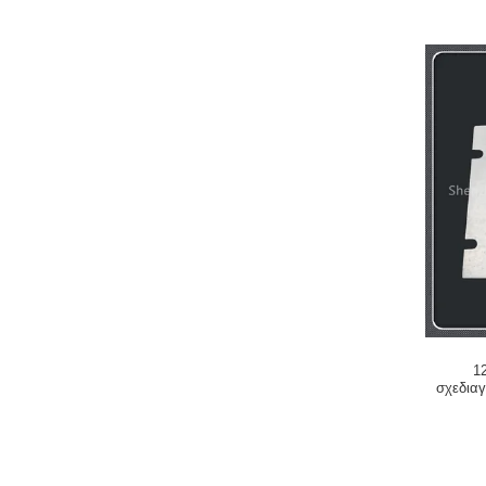
1
σχεδιαγ
πληκ