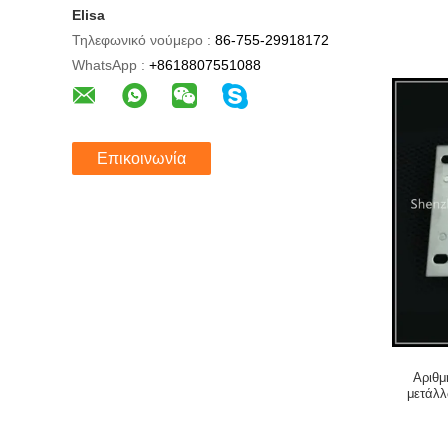
Elisa
Τηλεφωνικό νούμερο :
86-755-29918172
WhatsApp :
+8618807551088
Επικοινωνία
Αριθμ
μετάλλ
ανελκ