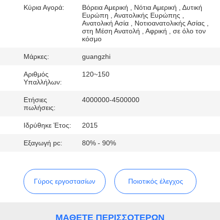
ΈΛΕΓΧΟΣ
Κύρια Αγορά:
Βόρεια Αμερική , Νότια Αμερική , Δυτική
Ευρώπη , Ανατολικής Ευρώπης ,
Ανατολική Ασία , Νοτιοανατολικής Ασίας ,
στη Μέση Ανατολή , Αφρική , σε όλο τον
ΜΑΣ
κόσμο
ΕΛΆΤΕ
Μάρκες:
guangzhi
ΣΕ
Αριθμός
120~150
ΕΠΑΦΉ
Υπαλλήλων:
ΜΕ
Ετήσιες
4000000-4500000
πωλήσεις:
Ιδρύθηκε Έτος:
2015
ΖΗΤΉΣΤΕ
Εξαγωγή pc:
80% - 90%
ΈΝΑ
ΑΠΌΣΠΑΣΜΑ
Γύρος εργοστασίων
Ποιοτικός έλεγχος
SITEMAP
ΜΆΘΕΤΕ ΠΕΡΙΣΣΌΤΕΡΩΝ