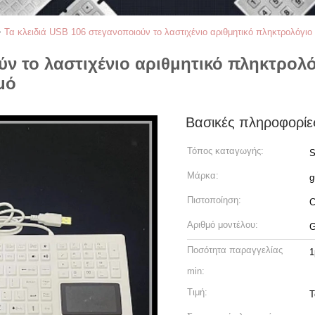
>
Τα κλειδιά USB 106 στεγανοποιούν το λαστιχένιο αριθμητικό πληκτρολόγιο 
ύν το λαστιχένιο αριθμητικό πληκτρολ
μό
Βασικές πληροφορίε
Τόπος καταγωγής:
S
Μάρκα:
g
Πιστοποίηση:
Αριθμό μοντέλου:
G
Ποσότητα παραγγελίας
1
min:
Τιμή:
T