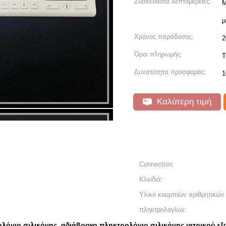
Συσκευασία λεπτομέρειες:
Μ
μ
Χρόνος παράδοσης:
2
Όροι πληρωμής:
T
Δυνατότητα προσφοράς:
1
Καλύτερη τιμή
Connection:
Κλειδιά:
Υλικό κουμπιών αριθμητικών
πληκτρολογίων:
ολόγιο σιλικόνης
αδιάβροχο πληκτρολόγιο σιλικόνης ιατρικού ε
,