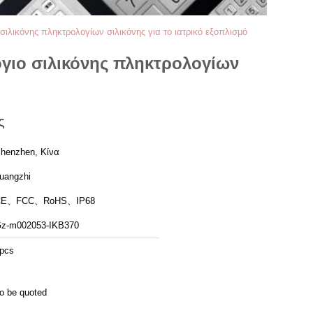
σιλικόνης πληκτρολογίων σιλικόνης για το ιατρικό εξοπλισμό
όγιο σιλικόνης πληκτρολογίων
ς
henzhen, Κίνα
uangzhi
CE、FCC、RoHS、IP68
z-m002053-IKB370
pcs
o be quoted