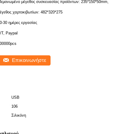
εμονωμένο μέγεθος συσκευασίας προϊόντων: 235*150*50mm,
έγεθος χαρτοκιβωτίων: 482*320*275
0-30 ημέρες εργασίας
/T, Paypal
00000pcs
Επικοινωνήστε
USB
106
Σιλικόνη
ξοπλισμού
,