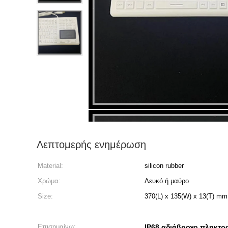
Λεπτομερής ενημέρωση
Material:
silicon rubber
Χρώμα:
Λευκό ή μαύρο
Size:
370(L) x 135(W) x 13(T) mm
Επισημαίνω:
IP68 αδιάβροχο πληκτρ