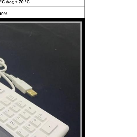
 °C έως + 70 °C
90%