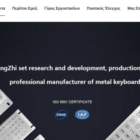
ντα
Περίπου Εμείς
Γύρος Εργοστασίων
Ποιοτικός Έλεγχος
Μας Ελ