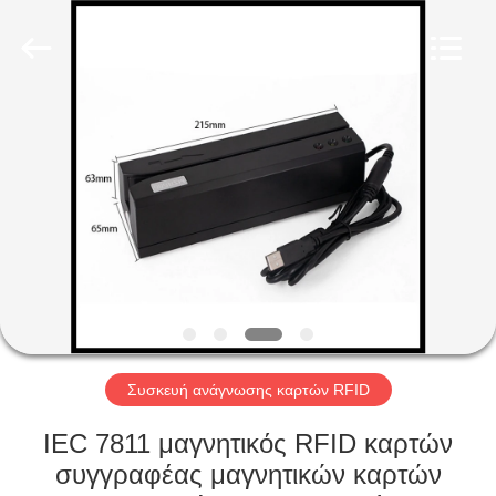
co.,
ltd..
All
Rights
Reserved.
Developed
by
ECER
ΣΠΊΤΙ
ΠΡΟΪΌΝΤΑ
ΠΕΡΊΠΟΥ
ΕΜΕΊΣ
ΓΎΡΟΣ
ΕΡΓΟΣΤΑΣΊΩΝ
Συσκευή ανάγνωσης καρτών RFID
IEC 7811 μαγνητικός RFID καρτών
ΠΟΙΟΤΙΚΌΣ
συγγραφέας μαγνητικών καρτών