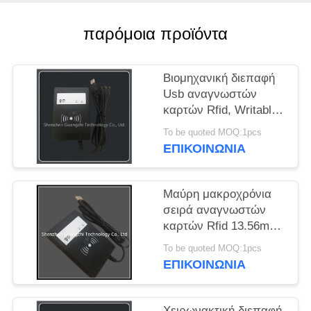
PRIVACY
POLICY
παρόμοια προϊόντα
Βιομηχανική διεπαφή
Usb αναγνωστών
καρτών Rfid, Writable
ανέπαφος
To be quoted MOQ:1pcs
αναγνώστης Rfid
ΕΠΙΚΟΙΝΩΝΊΑ
Μαύρη μακροχρόνια
σειρά αναγνωστών
καρτών Rfid 13.56mhz,
ανέπαφος
To be quoted MOQ:1pcs
αναγνώστης καρτών
ΕΠΙΚΟΙΝΩΝΊΑ
με τη σειρήνα
Χειρωνακτική διεπαφή