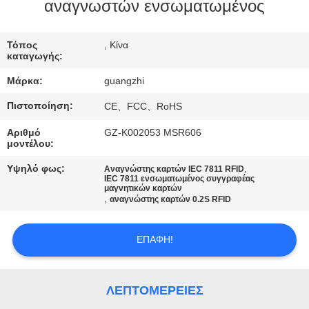
ΈΛΕΓΧΟΣ
αναγνωστών ενσωματωμένος
ΜΑΣ
Τόπος
, Κίνα
καταγωγής:
ΕΛΆΤΕ
Μάρκα:
guangzhi
ΣΕ
Πιστοποίηση:
CE、FCC、RoHS
ΕΠΑΦΉ
Αριθμό
GZ-K002053 MSR606
ΜΕ
μοντέλου:
Υψηλό φως:
,
Αναγνώστης καρτών IEC 7811 RFID
ΖΗΤΉΣΤΕ
IEC 7811 ενσωματωμένος συγγραφέας
μαγνητικών καρτών
,
αναγνώστης καρτών 0.2S RFID
ΈΝΑ
ΑΠΌΣΠΑΣΜΑ
ΕΠΑΦΉ!
SITEMAP
ΛΕΠΤΟΜΈΡΕΙΕΣ