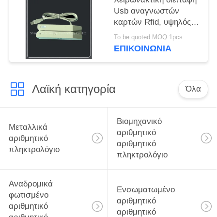
Usb αναγνωστών
καρτών Rfid, υψηλός
Pos αξιοπιστίας
To be quoted MOQ:1pcs
αναγνώστης καρτών
ΕΠΙΚΟΙΝΩΝΊΑ
Λαϊκή κατηγορία
Όλα
Βιομηχανικό
Μεταλλικά
αριθμητικό
αριθμητικό
αριθμητικό
πληκτρολόγιο
πληκτρολόγιο
Αναδρομικά
Ενσωματωμένο
φωτισμένο
αριθμητικό
αριθμητικό
αριθμητικό