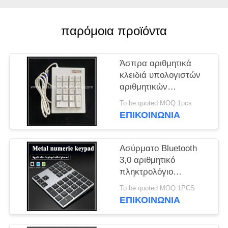
PRIVACY
POLICY
παρόμοια προϊόντα
Άσπρα αριθμητικά
κλειδιά υπολογιστών
αριθμητικών
αριθμητικών
To be quoted MOQ:1pcs
πληκτρολογίων
ΕΠΙΚΟΙΝΩΝΊΑ
τράπεζας αντίθετα
1.5m πλαστικά
Ασύρματο Bluetooth
3,0 αριθμητικό
πληκτρολόγιο
αριθμητικών
To be quoted MOQ:1PCS
πληκτρολογίων
ΕΠΙΚΟΙΝΩΝΊΑ
κώδικα ασφαλείας με
7 Backlight