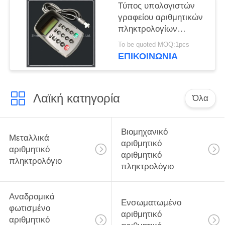
Τύπος υπολογιστών
γραφείου αριθμητικών
πληκτρολογίων
κώδικα ασφαλείας 15
To be quoted MOQ:1pcs
κλειδιών με την
ΕΠΙΚΟΙΝΩΝΊΑ
επικεφαλής διεπαφή
αεροπορίας 4
πυρήνων
Λαϊκή κατηγορία
Όλα
Βιομηχανικό
Μεταλλικά
αριθμητικό
αριθμητικό
αριθμητικό
πληκτρολόγιο
πληκτρολόγιο
Αναδρομικά
Ενσωματωμένο
φωτισμένο
αριθμητικό
αριθμητικό