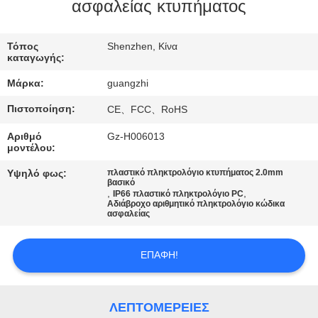
ΈΛΕΓΧΟΣ
ασφαλείας κτυπήματος
ΜΑΣ
Τόπος
Shenzhen, Κίνα
καταγωγής:
ΕΛΆΤΕ
Μάρκα:
guangzhi
ΣΕ
Πιστοποίηση:
CE、FCC、RoHS
ΕΠΑΦΉ
Αριθμό
Gz-H006013
ΜΕ
μοντέλου:
Υψηλό φως:
πλαστικό πληκτρολόγιο κτυπήματος 2.0mm
ΖΗΤΉΣΤΕ
βασικό
,
,
IP66 πλαστικό πληκτρολόγιο PC
Αδιάβροχο αριθμητικό πληκτρολόγιο κώδικα
ΈΝΑ
ασφαλείας
ΑΠΌΣΠΑΣΜΑ
ΕΠΑΦΉ!
SITEMAP
ΛΕΠΤΟΜΈΡΕΙΕΣ