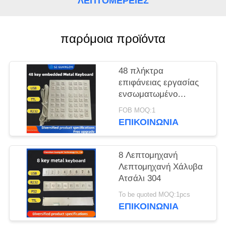
ΛΕΠΤΟΜΈΡΕΙΕΣ
PRIVACY
POLICY
παρόμοια προϊόντα
48 πλήκτρα
επιφάνειας εργασίας
ενσωματωμένο
μεταλλικό
FOB MOQ:1
πληκτρολόγιο από
ΕΠΙΚΟΙΝΩΝΊΑ
ανοξείδωτο χάλυβα
GZ-B035013 διεπαφή
USB
8 Λεπτομηχανή
Λεπτομηχανή Χάλυβα
Ατσάλι 304
To be quoted MOQ:1pcs
ΕΠΙΚΟΙΝΩΝΊΑ