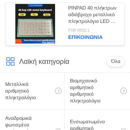
PINPAD 40 πλήκτρων
αδιάβροχο μεταλλικό
πληκτρολόγιο LED GZ-
C001055 διεπαφή
FOB MOQ:1
R232, πληκτρολόγιο
ΕΠΙΚΟΙΝΩΝΊΑ
USB
Λαϊκή κατηγορία
Όλα
Βιομηχανικό
Μεταλλικά
αριθμητικό
αριθμητικό
αριθμητικό
πληκτρολόγιο
πληκτρολόγιο
Αναδρομικά
Ενσωματωμένο
φωτισμένο
αριθμητικό