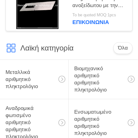
ανοξείδωτου με την
οδηγημένη οθόνη για
To be quoted MOQ:1pcs
τον εξοπλισμό
ΕΠΙΚΟΙΝΩΝΊΑ
μηχανημάτων
Λαϊκή κατηγορία
Όλα
Βιομηχανικό
Μεταλλικά
αριθμητικό
αριθμητικό
αριθμητικό
πληκτρολόγιο
πληκτρολόγιο
Αναδρομικά
Ενσωματωμένο
φωτισμένο
αριθμητικό
αριθμητικό
αριθμητικό
αριθμητικό
πληκτρολόγιο
πληκτρολόγιο