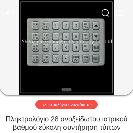
technology
co.,
ltd..
All
Rights
Reserved.
Developed
by
ΣΠΊΤΙ
ECER
ΠΡΟΪΌΝΤΑ
ΠΕΡΊΠΟΥ
ΕΜΕΊΣ
ΓΎΡΟΣ
ΕΡΓΟΣΤΑΣΊΩΝ
πληκτρολόγιο ανοξείδωτου
Πληκτρολόγιο 28 ανοξείδωτου ιατρικού
ΠΟΙΟΤΙΚΌΣ
βαθμού εύκολη συντήρηση τύπων