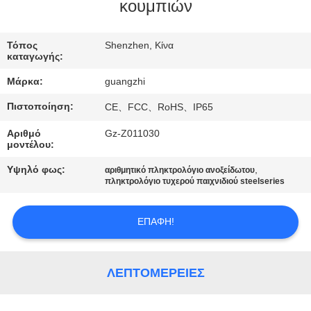
ΈΛΕΓΧΟΣ
κουμπιών
ΜΑΣ
Τόπος
Shenzhen, Κίνα
καταγωγής:
ΕΛΆΤΕ
Μάρκα:
guangzhi
ΣΕ
Πιστοποίηση:
CE、FCC、RoHS、IP65
ΕΠΑΦΉ
Αριθμό
Gz-Z011030
ΜΕ
μοντέλου:
Υψηλό φως:
,
αριθμητικό πληκτρολόγιο ανοξείδωτου
ΖΗΤΉΣΤΕ
πληκτρολόγιο τυχερού παιχνιδιού steelseries
ΈΝΑ
ΕΠΑΦΉ!
ΑΠΌΣΠΑΣΜΑ
SITEMAP
ΛΕΠΤΟΜΈΡΕΙΕΣ