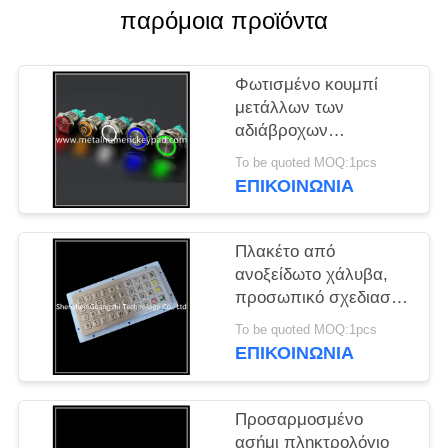
PRIVACY
παρόμοια προϊόντα
POLICY
Φωτισμένο κουμπί
μετάλλων των
αδιάβροχων
πληκτρολογίων IP66
To be quoted MOQ:1pcs
RoHS οδηγήσεων
ΕΠΙΚΟΙΝΩΝΊΑ
κουμπιών
Πλακέτο από
ανοξείδωτο χάλυβα,
προσωπικό σχεδιασμό
με 40 κουμπιά.
To be quoted MOQ:1pcs
ΕΠΙΚΟΙΝΩΝΊΑ
Προσαρμοσμένο
ασήμι πληκτρολόγιο