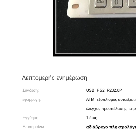
Λεπτομερής ενημέρωση
Σύνδεση:
USB, PS2, R232,8P
εφαρμογή:
ATM, εξοπλισμός αυτοεξυπη
έλεγχος προσπέλασης, ιατρι
Εγγύηση:
1 έτος
Επισημαίνω:
αδιάβροχο πληκτρολόγ