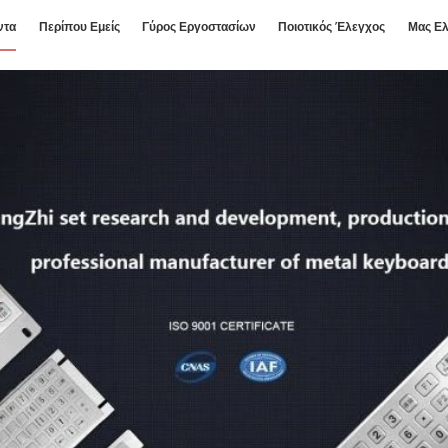
ντα
Περίπου Εμείς
Γύρος Εργοστασίων
Ποιοτικός Έλεγχος
Μας Ελ