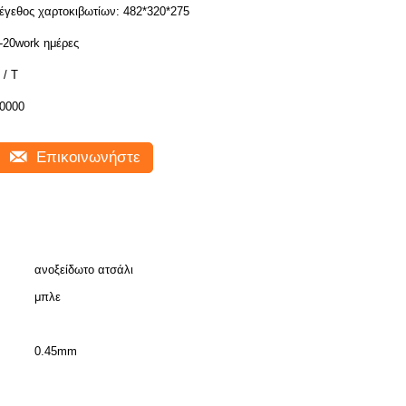
έγεθος χαρτοκιβωτίων: 482*320*275
-20work ημέρες
 / T
0000
Επικοινωνήστε
ανοξείδωτο ατσάλι
μπλε
0.45mm