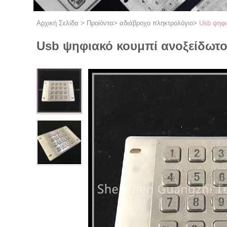
Αρχική Σελίδα
>
Προϊόντα
>
αδιάβροχο πληκτρολόγιο
>
Usb ψηφι
Usb ψηφιακό κουμπί ανοξείδωτο