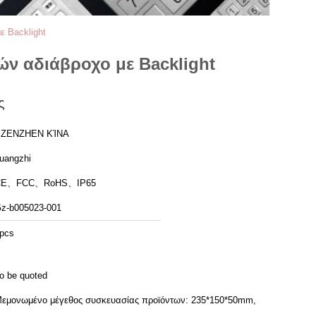
ε Backlight
ν αδιάβροχο με Backlight
ς
SZENZHEN ΚΊΝΑ
uangzhi
CE、FCC、RoHS、IP65
z-b005023-001
pcs
o be quoted
εμονωμένο μέγεθος συσκευασίας προϊόντων: 235*150*50mm,