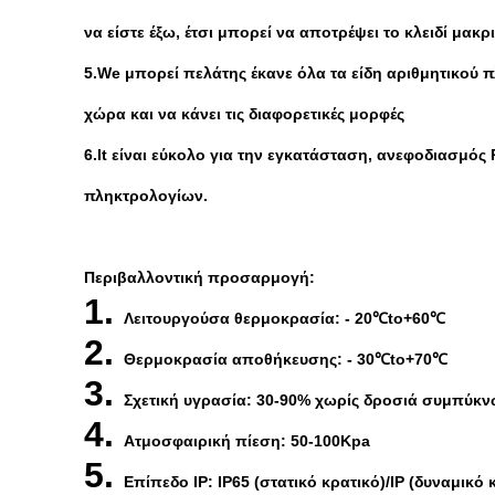
να είστε έξω, έτσι μπορεί να αποτρέψει το κλειδί μακρι
5.We μπορεί πελάτης έκανε όλα τα είδη αριθμητικού 
χώρα και να κάνει τις διαφορετικές μορφές
6.It είναι εύκολο για την εγκατάσταση, ανεφοδιασμό
πληκτρολογίων.
Περιβαλλοντική προσαρμογή:
1.
Λειτουργούσα θερμοκρασία: - 20℃to+60℃
2.
Θερμοκρασία αποθήκευσης: - 30℃to+70℃
3.
Σχετική υγρασία: 30-90% χωρίς δροσιά συμπύκ
4.
Ατμοσφαιρική πίεση: 50-100Kpa
5.
Επίπεδο IP: IP65 (στατικό κρατικό)/IP (δυναμικό 