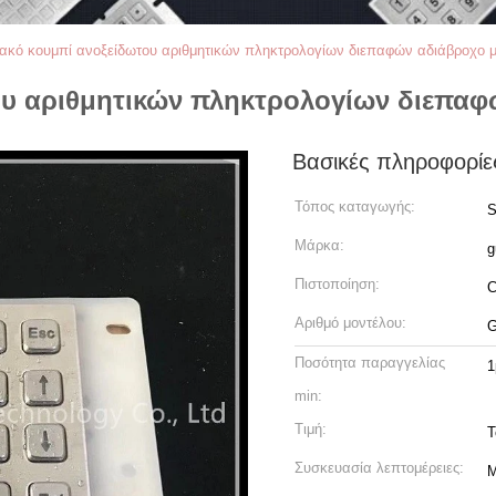
ακό κουμπί ανοξείδωτου αριθμητικών πληκτρολογίων διεπαφών αδιάβροχο μ
υ αριθμητικών πληκτρολογίων διεπαφώ
Βασικές πληροφορίε
Τόπος καταγωγής:
Μάρκα:
g
Πιστοποίηση:
Αριθμό μοντέλου:
G
Ποσότητα παραγγελίας
1
min:
Τιμή:
T
Συσκευασία λεπτομέρειες:
Μ