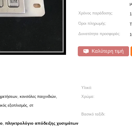
μ
Χρόνος παράδοσης:
1
Όροι πληρωμής:
T
Δυνατότητα προσφοράς:
1
Καλύτερη τιμή
Υλικό:
ρετήσεων, κονσόλες παιχνιδιών,
Χρώμα:
κός εξοπλισμός, στ
Βασικό ταξίδι:
ιο
πληκτρολόγιο απόδειξης χυσιμάτων
,