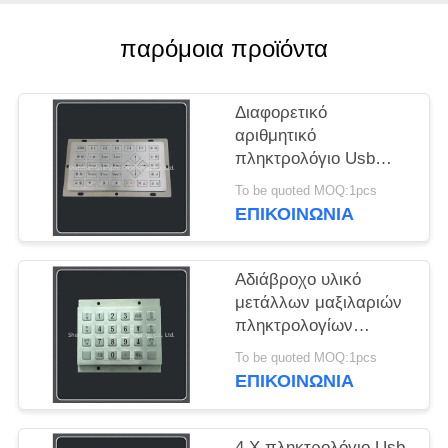
PRIVACY
POLICY
παρόμοια προϊόντα
Διαφορετικό
αριθμητικό
πληκτρολόγιο Usb
συνήθειας κουμπιών,
To be quoted MOQ:1pcs
βιομηχανικό βασικό
ΕΠΙΚΟΙΝΩΝΊΑ
πληκτρολόγιο 33
ανοξείδωτου
Αδιάβροχο υλικό
μετάλλων μαξιλαριών
πληκτρολογίων
συνήθειας για την
To be quoted MOQ:1pcs
πρόσβαση πορτών/το
ΕΠΙΚΟΙΝΩΝΊΑ
σαφές γραφείο
4 X πληκτρολόγιο Usb