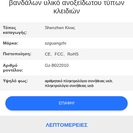
ΈΛΕΓΧΟΣ
βανδάλων υλικό ανοξείδωτου τύπων
κλειδιών
ΜΑΣ
Τόπος
Shenzhen Κίνας
ΕΛΆΤΕ
καταγωγής:
ΣΕ
Μάρκα:
szguangzhi
ΕΠΑΦΉ
Πιστοποίηση:
CE、FCC、RoHS
ΜΕ
Αριθμό
Gz-B022010
μοντέλου:
ΖΗΤΉΣΤΕ
Υψηλό φως:
,
αριθμητικό πληκτρολόγιο συνήθειας usb
πληκτρολόγιο συνήθειας usb
ΈΝΑ
ΑΠΌΣΠΑΣΜΑ
ΕΠΑΦΉ!
SITEMAP
ΛΕΠΤΟΜΈΡΕΙΕΣ