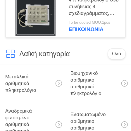
συνήθειας 4
σχεδιαγράμματος,
κατηγορία 16 Ip67
To be quoted MOQ:1pcs
βασικό αριθμητικό
ΕΠΙΚΟΙΝΩΝΊΑ
πληκτρολόγιο
αδιάβροχο
Λαϊκή κατηγορία
Όλα
Βιομηχανικό
Μεταλλικά
αριθμητικό
αριθμητικό
αριθμητικό
πληκτρολόγιο
πληκτρολόγιο
Αναδρομικά
Ενσωματωμένο
φωτισμένο
αριθμητικό
αριθμητικό
αριθμητικό