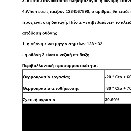
3. αφότου συνδέεται το πληκτρολόγιο, η δύναμη επά
4.When εσείς πιέζουν 1234567890, ο αριθμός θα επιδε
προς ένα, στη διαταγή. Πιέστε «επιβεβαιώνει» το κλει
απόδοση οθόνης
1. η οθόνη είναι μήτρα σημείων 128 * 32
. η οθόνη 2 είναι κινεζική επίδειξη
Περιβαλλοντική προσαρμοστικότητα:
Θερμοκρασία εργασίας
-20 ° Cto + 60
Θερμοκρασία αποθήκευσης
-30 ° Cto + 70
Σχετική υγρασία
30-90%