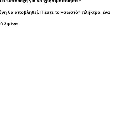
σει «υποδοχή για να χρησιμοποιήσει»
θόνη θα αποβληθεί. Πιέστε το «σωστό» πλήκτρο, ένα
ύ λιμένα