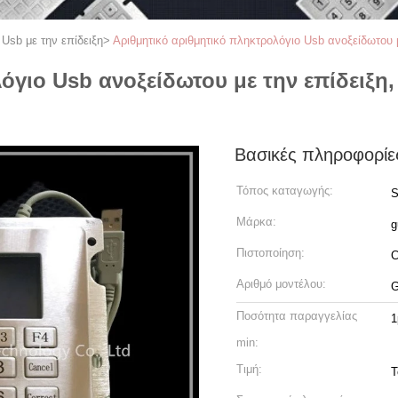
 Usb με την επίδειξη
>
Αριθμητικό αριθμητικό πληκτρολόγιο Usb ανοξείδωτου μ
όγιο Usb ανοξείδωτου με την επίδειξη
Βασικές πληροφορίε
Τόπος καταγωγής:
S
Μάρκα:
g
Πιστοποίηση:
Αριθμό μοντέλου:
G
Ποσότητα παραγγελίας
1
min:
Τιμή:
T