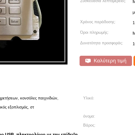
Συσκευασία λεπτομέρειες:
Μ
μ
Χρόνος παράδοσης:
1
Όροι πληρωμής:
Μ
Δυνατότητα προσφοράς:
1
Καλύτερη τιμή
ρετήσεων, κονσόλες παιχνιδιών,
Υλικό:
κός εξοπλισμός, στ
όνομα:
Βάρος:
ιο USB
πληκτρολόγιο με την επίδειξη
,