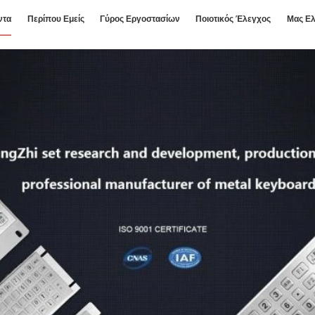
ντα
Περίπου Εμείς
Γύρος Εργοστασίων
Ποιοτικός Έλεγχος
Μας Ελ