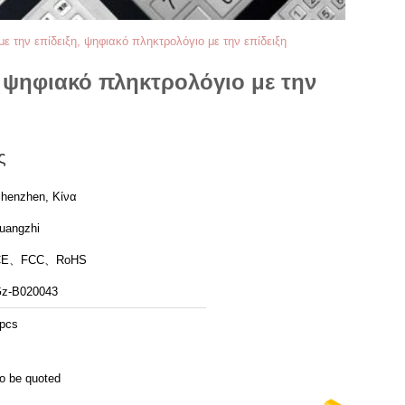
ε την επίδειξη, ψηφιακό πληκτρολόγιο με την επίδειξη
, ψηφιακό πληκτρολόγιο με την
ς
henzhen, Κίνα
uangzhi
CE、FCC、RoHS
z-B020043
pcs
o be quoted