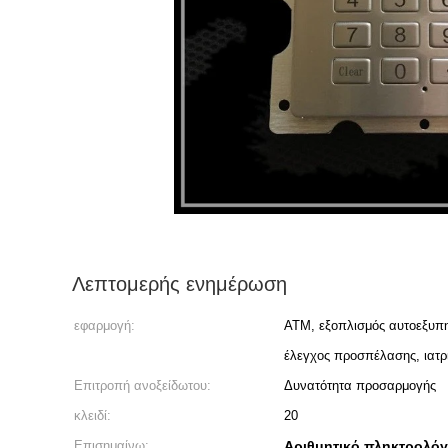
Λεπτομερής ενημέρωση
εφαρμογή:
ATM, εξοπλισμός αυτοεξυπη
έλεγχος προσπέλασης, ιατρι
Επιτροπή ανοξείδωτου:
Δυνατότητα προσαρμογής
κλειδί:
20
Επισημαίνω:
Αριθμητικό πληκτρολόγ