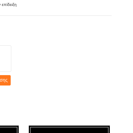
 επίδειξη
σης