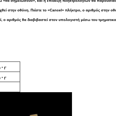
νω «θα σημειώσουν», και η επίδειξη πληκτρολογίων θα παρουσιά
ιχθεί στην οθόνη. Πιέστε το «Cancel» πλήκτρο, ο αριθμός στην ο
δί, ο αριθμός θα διαβιβαστεί στον υπολογιστή μέσω του τμηματικο
 ° Γ
 ° Γ