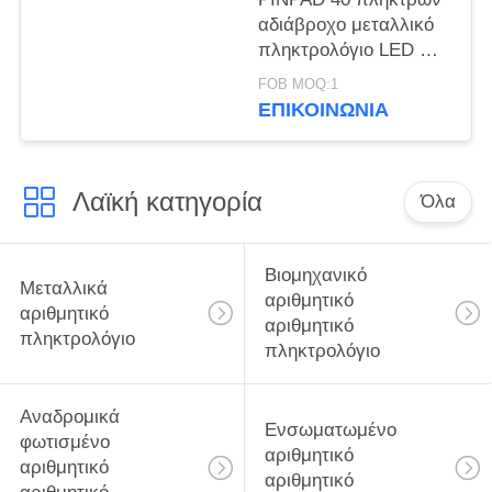
αδιάβροχο μεταλλικό
πληκτρολόγιο LED GZ-
C001055 διεπαφή
FOB MOQ:1
R232, πληκτρολόγιο
ΕΠΙΚΟΙΝΩΝΊΑ
USB
Λαϊκή κατηγορία
Όλα
Βιομηχανικό
Μεταλλικά
αριθμητικό
αριθμητικό
αριθμητικό
πληκτρολόγιο
πληκτρολόγιο
Αναδρομικά
Ενσωματωμένο
φωτισμένο
αριθμητικό
αριθμητικό
αριθμητικό