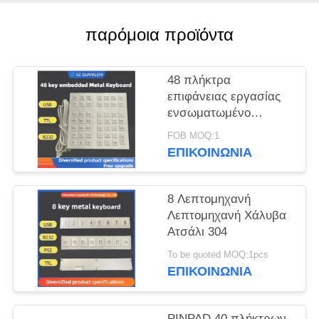
PRIVACY
POLICY
παρόμοια προϊόντα
48 πλήκτρα
επιφάνειας εργασίας
ενσωματωμένο
μεταλλικό
FOB MOQ:1
πληκτρολόγιο από
ΕΠΙΚΟΙΝΩΝΊΑ
ανοξείδωτο χάλυβα
GZ-B035013 διεπαφή
USB
8 Λεπτομηχανή
Λεπτομηχανή Χάλυβα
Ατσάλι 304
To be quoted MOQ:1pcs
ΕΠΙΚΟΙΝΩΝΊΑ
PINPAD 40 πλήκτρων