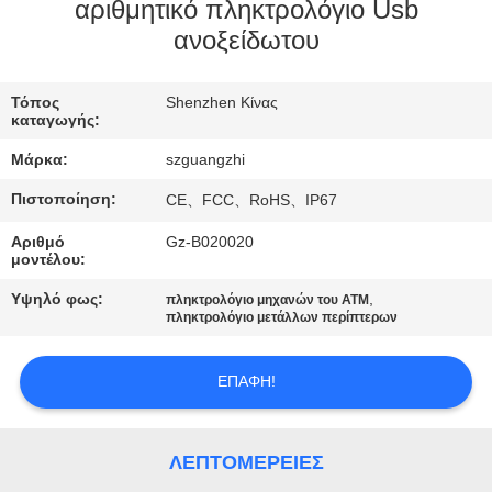
ΈΛΕΓΧΟΣ
αριθμητικό πληκτρολόγιο Usb
ανοξείδωτου
ΜΑΣ
Τόπος
Shenzhen Κίνας
ΕΛΆΤΕ
καταγωγής:
ΣΕ
Μάρκα:
szguangzhi
ΕΠΑΦΉ
Πιστοποίηση:
CE、FCC、RoHS、IP67
ΜΕ
Αριθμό
Gz-B020020
μοντέλου:
ΖΗΤΉΣΤΕ
Υψηλό φως:
,
πληκτρολόγιο μηχανών του ATM
πληκτρολόγιο μετάλλων περίπτερων
ΈΝΑ
ΑΠΌΣΠΑΣΜΑ
ΕΠΑΦΉ!
SITEMAP
ΛΕΠΤΟΜΈΡΕΙΕΣ